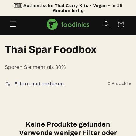
Direkt
🇹🇭 Authentische Thai Curry Kits • Vegan • In 15
zum
Minuten fertig
Inhalt
Warenkorb
K
Thai Spar Foodbox
a
Sparen Sie mehr als 30%
t
Filtern und sortieren
0 Produkte
e
g
o
r
Keine Produkte gefunden
Verwende weniger Filter oder